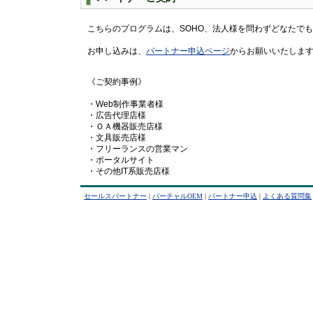
こちらのプログラムは、SOHO、法人様を問わずどなたで
お申し込みは、
パートナー申込ページ
からお願いいたしま
《ご契約事例》
・Web制作事業者様
・広告代理店様
・ＯＡ機器販売店様
・文具販売店様
・フリーランスの営業マン
・ポータルサイト
・その他IT系販売店様
セールスパートナー
|
バーチャルOEM
|
パートナー申込
|
よくある質問集